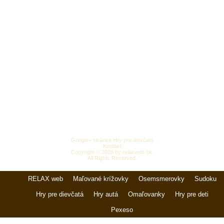
Google+ stránka Hry pre dievčatá
Kontakt
Copyright © 2026 by relaxweb.sk.
All Rights Reserved.
RELAX web
Maľované krížovky
Osemsmerovky
Sudoku
Hry pre dievčatá
Hry autá
Omaľovanky
Hry pre deti
Pexeso